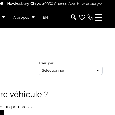
98
Hawkesbury Chrysler
1030 Spence Ave, Hawkesbury
À propos
EN
Trier par
Sélectionner
re véhicule ?
s un pour vous !