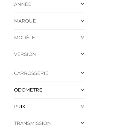
ANNÉE
MARQUE
MODÈLE
VERSION
CARROSSERIE
ODOMÈTRE
PRIX
31 573 km
124 834 km
TRANSMISSION
0 $
0 $