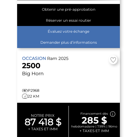
Obtenir une pré-approbation
Réserver un essai routier
Évaluez votre échange
Demander plus d’informations
OCCASION
Ram
2025
2500
Big Horn
P2968
22 KM
Financement dès
NOTRE PRIX
285 $
87 418 $
hebdomadaire | 7.99% | 96mo
+ TAXES ET IMM
+ TAXES ET IMM