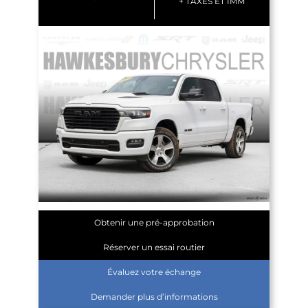
+ TAXES ET IMM
Obtenir une pré-approbation
Réserver un essai routier
Évaluez votre échange
Demander plus d’informations