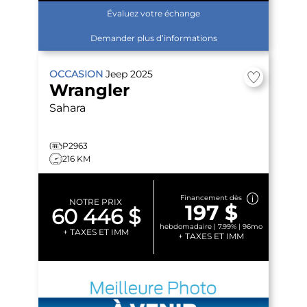
Évaluez votre échange
Demander plus d’informations
OCCASION
Jeep
2025
Wrangler
Sahara
P2963
216 KM
Financement dès
NOTRE PRIX
197 $
60 446 $
hebdomadaire | 7.99% | 96mo
+ TAXES ET IMM
+ TAXES ET IMM