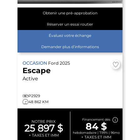
Obtenir une pré-approbation
Réserver un essai routier
Évaluez votre échange
Demander plus d’informations
OCCASION
Ford
2025
Escape
Active
P2929
48 862 KM
Financement dès
NOTRE PRIX
84 $
25 897 $
hebdomadaire | 7.99% | 96mo
+ TAXES ET IMM
+ TAXES ET IMM