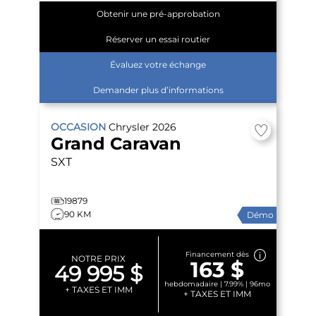
Obtenir une pré-approbation
Réserver un essai routier
Évaluez votre échange
Demander plus d’informations
OCCASION
Chrysler
2026
Grand Caravan
SXT
19879
90 KM
Démo
Financement dès
NOTRE PRIX
163 $
49 995 $
hebdomadaire | 7.99% | 96mo
+ TAXES ET IMM
+ TAXES ET IMM