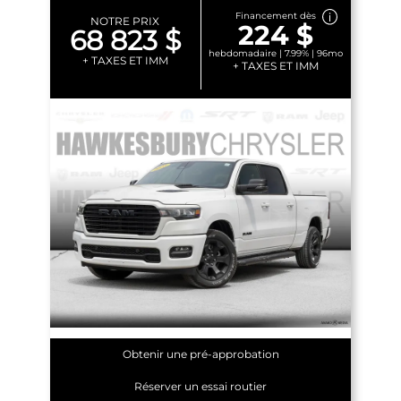
Financement dès
NOTRE PRIX
224 $
68 823 $
hebdomadaire | 7.99% | 96mo
+ TAXES ET IMM
+ TAXES ET IMM
Obtenir une pré-approbation
Réserver un essai routier