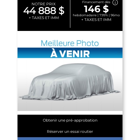
Financement dès
NOTRE PRIX
146 $
44 888 $
hebdomadaire | 7.99% | 96mo
+ TAXES ET IMM
+ TAXES ET IMM
Obtenir une pré-approbation
Réserver un essai routier