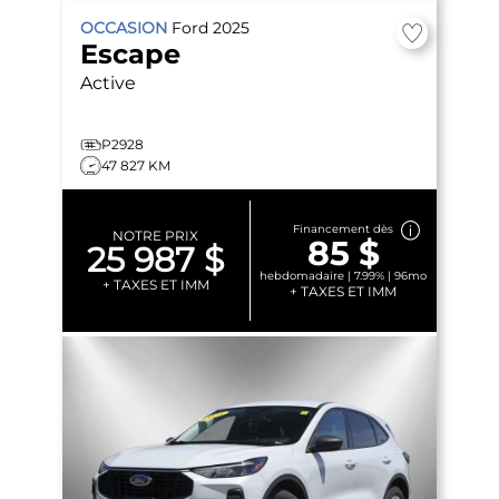
OCCASION
Ford
2025
Escape
Active
P2928
47 827 KM
Financement dès
NOTRE PRIX
85 $
25 987 $
hebdomadaire | 7.99% | 96mo
+ TAXES ET IMM
+ TAXES ET IMM