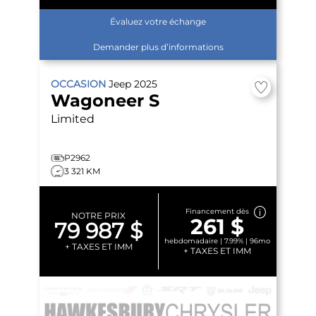
Évaluez votre échange
Demander plus d’informations
OCCASION
Jeep
2025
Wagoneer S
Limited
P2962
3 321 KM
Financement dès
NOTRE PRIX
261 $
79 987 $
hebdomadaire | 7.99% | 96mo
+ TAXES ET IMM
+ TAXES ET IMM