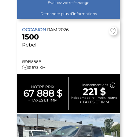
Évaluez votre échange
Demander plus d’informations
OCCASION
RAM
2026
1500
Rebel
19888B
31 573 KM
Financement dès
NOTRE PRIX
221 $
67 888 $
hebdomadaire | 7.99% | 96mo
+ TAXES ET IMM
+ TAXES ET IMM