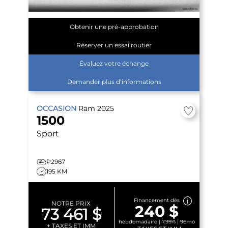
Obtenir une pré-approbation
Réserver un essai routier
Évaluez votre échange
Demander plus d’informations
OCCASION
Ram
2025
1500
Sport
P2967
195 KM
Financement dès
NOTRE PRIX
240 $
73 461 $
hebdomadaire | 7.99% | 96mo
+ TAXES ET IMM