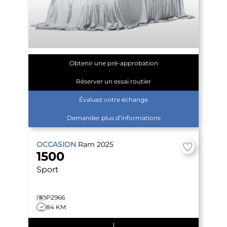
Obtenir une pré-approbation
Réserver un essai routier
Évaluez votre échange
Demander plus d’informations
OCCASION
Ram
2025
1500
Sport
P2966
84 KM