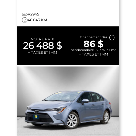
P2945
46 043 KM
Financement dès
NOTRE PRIX
86 $
26 488 $
hebdomadaire | 7.99% | 96mo
+ TAXES ET IMM
+ TAXES ET IMM