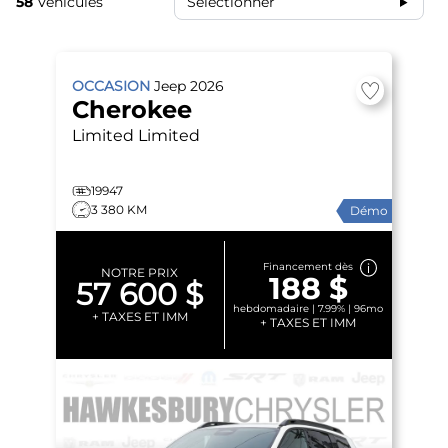
58
Véhicules
Sélectionner
OCCASION
Jeep
2026
Cherokee
Limited
Limited
19947
3 380 KM
Démo
Financement dès
NOTRE PRIX
188 $
57 600 $
hebdomadaire | 7.99% | 96mo
+ TAXES ET IMM
+ TAXES ET IMM