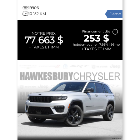
19906
10 152 KM
Démo
Financement dès
NOTRE PRIX
253 $
77 663 $
hebdomadaire | 7.99% | 96mo
+ TAXES ET IMM
+ TAXES ET IMM