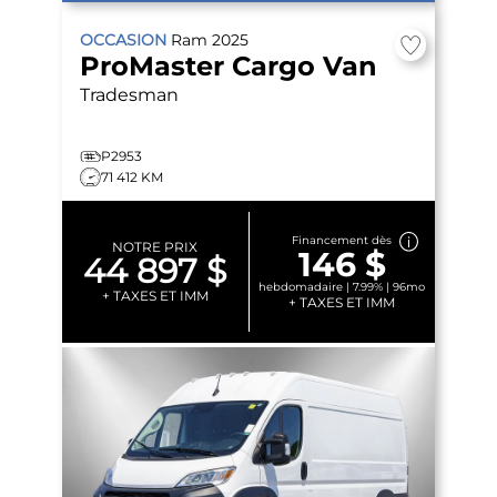
OCCASION
Ram
2025
ProMaster Cargo Van
Tradesman
P2953
71 412 KM
Financement dès
NOTRE PRIX
146 $
44 897 $
hebdomadaire | 7.99% | 96mo
+ TAXES ET IMM
+ TAXES ET IMM