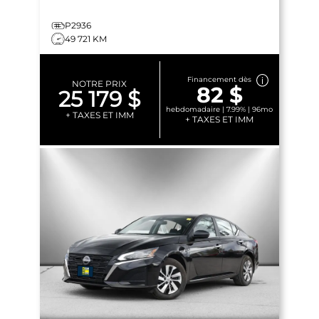
P2936
49 721 KM
Financement dès
NOTRE PRIX
82 $
25 179 $
hebdomadaire | 7.99% | 96mo
+ TAXES ET IMM
+ TAXES ET IMM