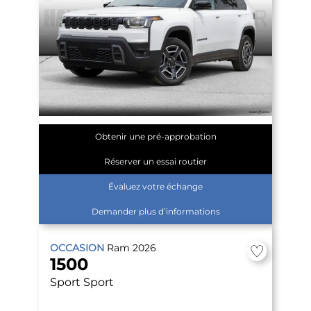
Obtenir une pré-approbation
Réserver un essai routier
Évaluez votre échange
Demander plus d’informations
OCCASION
Ram
2026
1500
Sport
Sport