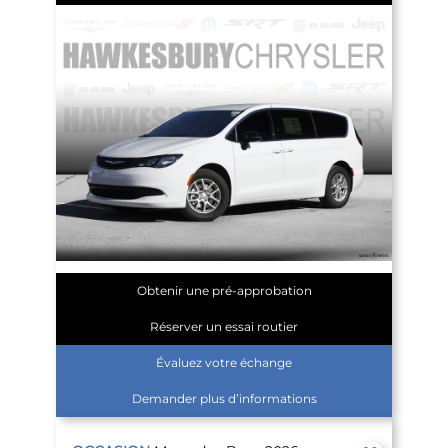
Obtenir une pré-approbation
Réserver un essai routier
Évaluez votre échange
Demander plus d’informations