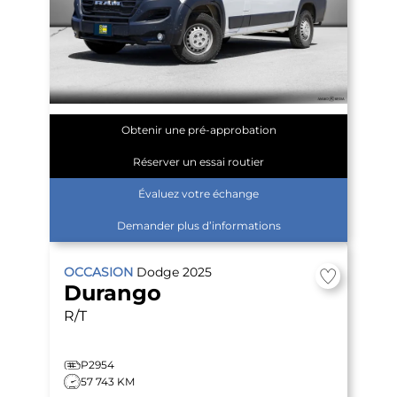
Obtenir une pré-approbation
Réserver un essai routier
Évaluez votre échange
Demander plus d’informations
OCCASION
Dodge
2025
Durango
R/T
P2954
57 743 KM