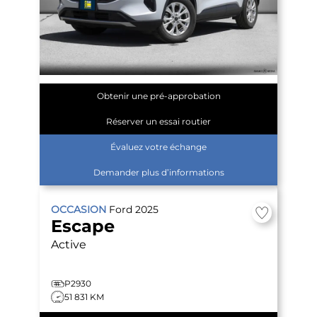
Obtenir une pré-approbation
Réserver un essai routier
Évaluez votre échange
Demander plus d’informations
OCCASION
Ford
2025
Escape
Active
P2930
51 831 KM