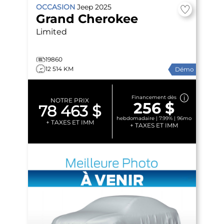
OCCASION
Jeep
2025
Grand Cherokee
Limited
19860
12 514 KM
Démo
Financement dès
NOTRE PRIX
256 $
78 463 $
hebdomadaire | 7.99% | 96mo
+ TAXES ET IMM
+ TAXES ET IMM