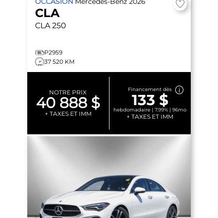
OCCASION
Mercedes-Benz
2026
CLA
CLA 250
P2959
37 520 KM
Financement dès
NOTRE PRIX
133 $
40 888 $
hebdomadaire | 7.99% | 96mo
+ TAXES ET IMM
+ TAXES ET IMM