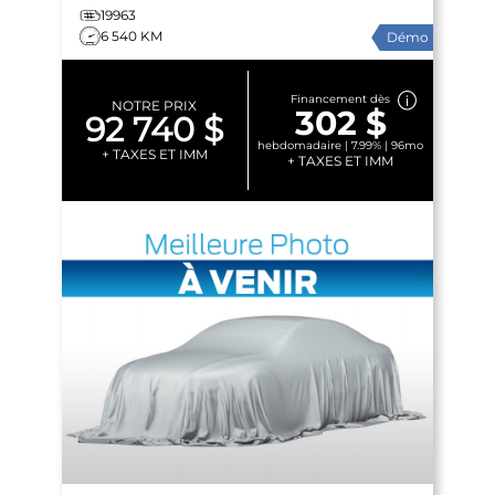
19963
6 540 KM
Démo
Financement dès
NOTRE PRIX
302 $
92 740 $
hebdomadaire | 7.99% | 96mo
+ TAXES ET IMM
+ TAXES ET IMM