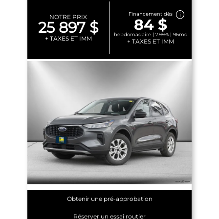
Financement dès
NOTRE PRIX
84 $
25 897 $
hebdomadaire | 7.99% | 96mo
+ TAXES ET IMM
+ TAXES ET IMM
Obtenir une pré-approbation
Réserver un essai routier