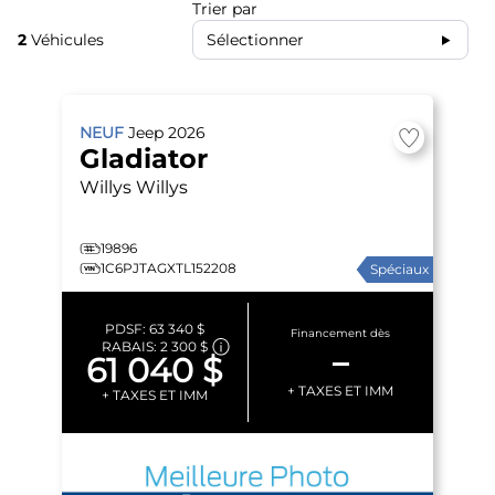
Trier par
2
Véhicules
Sélectionner
NEUF
Jeep
2026
Gladiator
Willys
Willys
19896
1C6PJTAGXTL152208
Spéciaux
PDSF:
63 340 $
Financement dès
RABAIS:
2 300 $
–
61 040 $
+ TAXES ET IMM
+ TAXES ET IMM