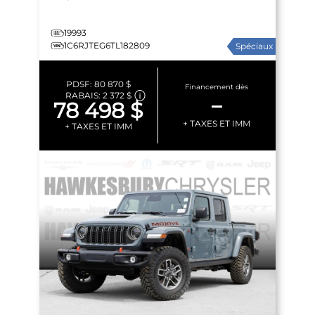
19993
1C6RJTEG6TL182809
Spéciaux
PDSF:
80 870 $
Financement dès
RABAIS:
2 372 $
–
78 498 $
+ TAXES ET IMM
+ TAXES ET IMM