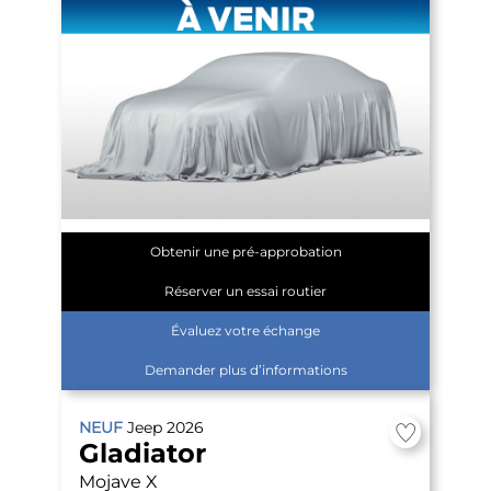
Obtenir une pré-approbation
Réserver un essai routier
Évaluez votre échange
Demander plus d’informations
NEUF
Jeep
2026
Gladiator
Mojave X