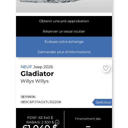
Obtenir une pré-approbation
Réserver un essai routier
Évaluez votre échange
Demander plus d’informations
NEUF
Jeep
2026
Gladiator
Willys
Willys
19896
1C6PJTAGXTL152208
Spéciaux
PDSF:
63 340 $
Financement dès
RABAIS:
2 300 $
–