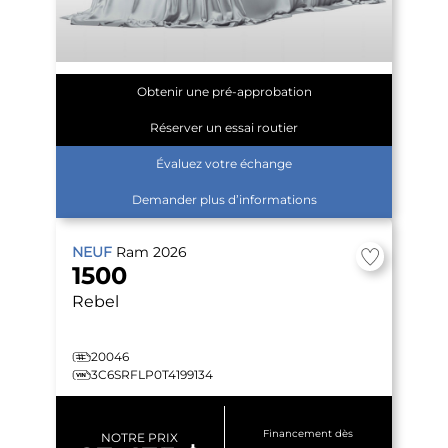
Obtenir une pré-approbation
Réserver un essai routier
Évaluez votre échange
Demander plus d’informations
NEUF
Ram
2026
1500
Rebel
20046
3C6SRFLP0T4199134
Financement dès
NOTRE PRIX