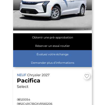
Obtenir une pré-approbation
Réserver un essai routier
Évaluez votre échange
Demander plus d’informations
NEUF
Chrysler
2027
Pacifica
Select
20054
2C4RC1BGXVR565206