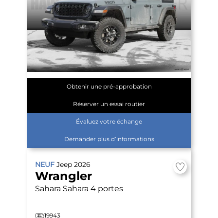
Obtenir une pré-approbation
Réserver un essai routier
Évaluez votre échange
Demander plus d’informations
NEUF
Jeep
2026
Wrangler
Sahara
Sahara 4 portes
19943