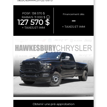
3C63RRRL5TG275973
PDSF:
138 570 $
Financement dès
RABAIS:
11 000 $
–
127 570 $
+ TAXES ET IMM
+ TAXES ET IMM
Obtenir une pré-approbation