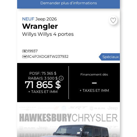
Demander plus d’informations
NEUF
Jeep
2026
Wrangler
Willys
Willys 4 portes
19937
1C4PJXDG8TW237932
Spéciaux
PDSF:
75 365 $
Financement dès
RABAIS:
3 500 $
–
71 865 $
+ TAXES ET IMM
+ TAXES ET IMM