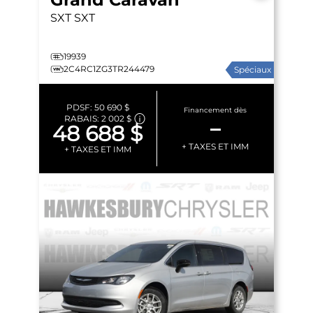
SXT
SXT
19939
2C4RC1ZG3TR244479
Spéciaux
PDSF:
50 690 $
Financement dès
RABAIS:
2 002 $
–
48 688 $
+ TAXES ET IMM
+ TAXES ET IMM