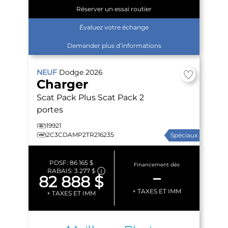
Réserver un essai routier
Évaluez votre échange
Demander plus d’informations
NEUF
Dodge
2026
Charger
Scat Pack Plus
Scat Pack 2
portes
19921
2C3CDAMP2TR216235
Spéciaux
PDSF:
86 165 $
Financement dès
RABAIS:
3 277 $
–
82 888 $
+ TAXES ET IMM
+ TAXES ET IMM