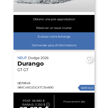
Obtenir une pré-approbation
Réserver un essai routier
Évaluez votre échange
Demander plus d’informations
NEUF
Dodge
2026
Durango
GT
GT
19848
1C4RDJDGXTC154890
Spéciaux
PDSF:
66 880 $
Financement dès
RABAIS:
3 250 $
–