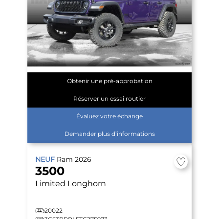
Obtenir une pré-approbation
Réserver un essai routier
Évaluez votre échange
Demander plus d’informations
NEUF
Ram
2026
3500
Limited Longhorn
20022