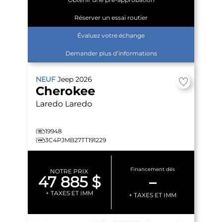
Réserver un essai routier
Évaluez votre échange
Demander plus d’informations
NEUF
Jeep
2026
Cherokee
Laredo
Laredo
19948
3C4PJMB27TT191229
Financement dès
NOTRE PRIX
47 885 $
–
+ TAXES ET IMM
+ TAXES ET IMM