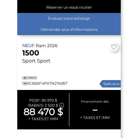
Réserver un essai routier
Évaluez votre échange
Demander plus d’informations
NEUF
Ram
2026
1500
Sport
Sport
19913
1C6SRFVPXTN274957
Spéciaux
PDSF:
90 970 $
Financement dès
RABAIS:
2 500 $
–
88 470 $
+ TAXES ET IMM
+ TAXES ET IMM