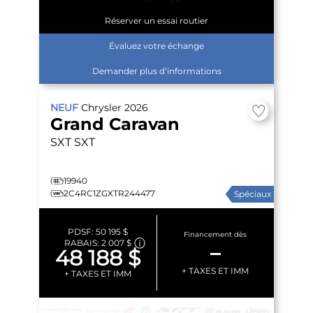
Réserver un essai routier
Évaluez votre échange
Demander plus d’informations
NEUF
Chrysler
2026
Grand Caravan
SXT
SXT
19940
2C4RC1ZGXTR244477
Spéciaux
PDSF:
50 195 $
Financement dès
RABAIS:
2 007 $
–
48 188 $
+ TAXES ET IMM
+ TAXES ET IMM