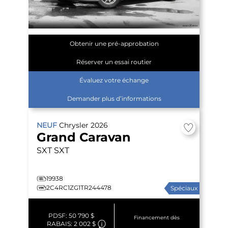
Obtenir une pré-approbation
Réserver un essai routier
Évaluez votre échange
Demander plus d’informations
NEUF
Chrysler
2026
Grand Caravan
SXT
SXT
19938
2C4RC1ZG1TR244478
Spéciaux
PDSF:
50 790 $
Financement dès
RABAIS:
2 002 $