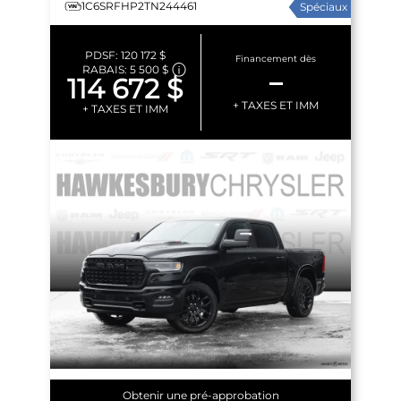
1C6SRFHP2TN244461
Spéciaux
PDSF:
120 172 $
Financement dès
RABAIS:
5 500 $
–
114 672 $
+ TAXES ET IMM
+ TAXES ET IMM
Obtenir une pré-approbation