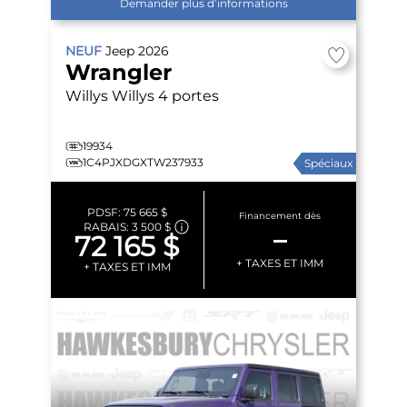
Demander plus d’informations
NEUF
Jeep
2026
Wrangler
Willys
Willys 4 portes
19934
1C4PJXDGXTW237933
Spéciaux
PDSF:
75 665 $
Financement dès
RABAIS:
3 500 $
–
72 165 $
+ TAXES ET IMM
+ TAXES ET IMM