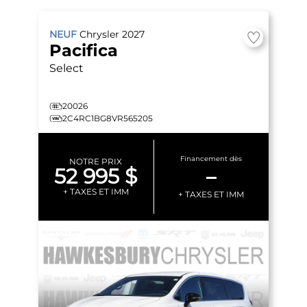
NEUF
Chrysler
2027
Pacifica
Select
20026
2C4RC1BG8VR565205
Financement dès
NOTRE PRIX
52 995 $
–
+ TAXES ET IMM
+ TAXES ET IMM