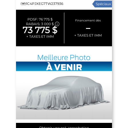
1C4PJXEG7TW237936
Spéciaux
PDSF:
76 775 $
Financement dès
RABAIS:
3 000 $
–
73 775 $
+ TAXES ET IMM
+ TAXES ET IMM
Obtenir une pré-approbation