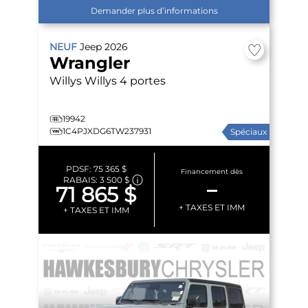
Demander plus d’informations
NEUF
Jeep
2026
Wrangler
Willys
Willys 4 portes
19942
1C4PJXDG6TW237931
Spéciaux
PDSF:
75 365 $
Financement dès
RABAIS:
3 500 $
–
71 865 $
+ TAXES ET IMM
+ TAXES ET IMM