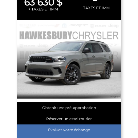
63 630 $
+ TAXES ET IMM
+ TAXES ET IMM
Obtenir une pré-approbation
Réserver un essai routier
Évaluez votre échange