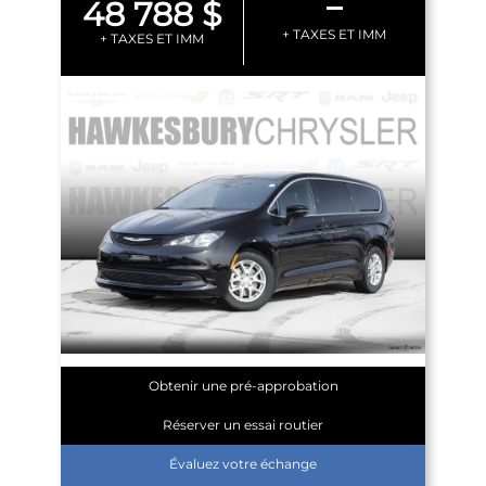
–
48 788 $
+ TAXES ET IMM
+ TAXES ET IMM
Obtenir une pré-approbation
Réserver un essai routier
Évaluez votre échange