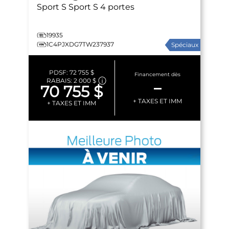
Sport S
Sport S 4 portes
19935
1C4PJXDG7TW237937
Spéciaux
PDSF:
72 755 $
Financement dès
RABAIS:
2 000 $
–
70 755 $
+ TAXES ET IMM
+ TAXES ET IMM