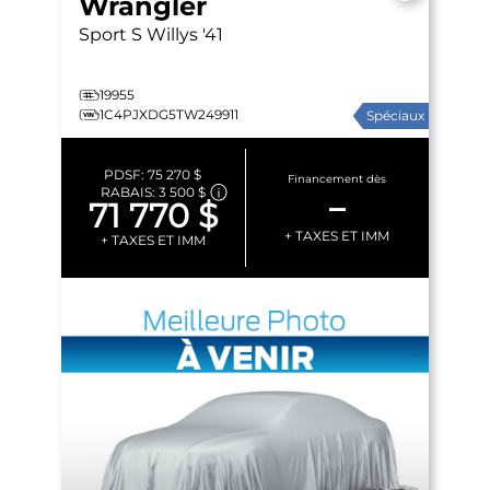
Wrangler
Sport S
Willys '41
19955
1C4PJXDG5TW249911
Spéciaux
PDSF:
75 270 $
Financement dès
RABAIS:
3 500 $
–
71 770 $
+ TAXES ET IMM
+ TAXES ET IMM