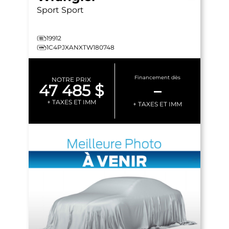
Sport
Sport
19912
1C4PJXANXTW180748
Financement dès
NOTRE PRIX
47 485 $
–
+ TAXES ET IMM
+ TAXES ET IMM