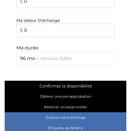
$
Ma Valeur D'échange
$
Ma durée
96 mo -
semaine
5.29%
Confirmez la disponibilité
Obtenir une pré-approbation
Réserver un essai routier
Évaluez votre échange
Étiquette de fenêtre