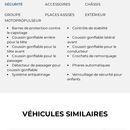
SÉCURITÉ
ACCESSOIRES
CHÂSSIS
GROUPE
PLACES ASSISES
EXTÉRIEUR
MOTOPROPULSEUR
Barres de protection contre
Contrôle de stabilité
le capotage
Coussin gonflable arrière
Coussin gonflable latéral
pour la tête
avant
Coussin gonflable pour la
Coussin gonflable pour le
tête avant
conducteur
Coussin gonflable pour le
Crochets de remorquage
passager
Détecteur de passager pour
Phares automatiques
coussin gonflable
Système antipatinage
Verrouillage de sécurité pour
enfants
VÉHICULES SIMILAIRES