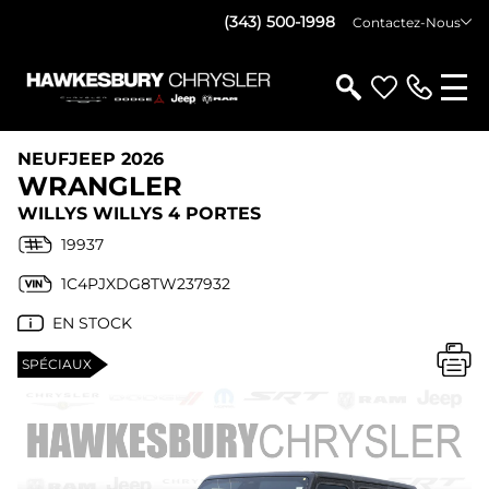
(343) 500-1998
Contactez-Nous
NEUF
JEEP 2026
WRANGLER
WILLYS WILLYS 4 PORTES
19937
1C4PJXDG8TW237932
EN STOCK
SPÉCIAUX