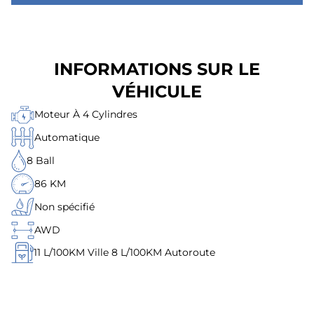
INFORMATIONS SUR LE
VÉHICULE
Moteur À 4 Cylindres
Automatique
8 Ball
86 KM
Non spécifié
AWD
11
L/100KM Ville
8
L/100KM Autoroute