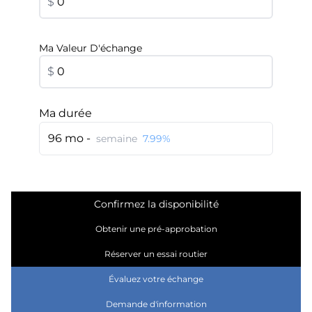
$
Ma Valeur D'échange
$
Ma durée
96 mo -
semaine
7.99%
Confirmez la disponibilité
Obtenir une pré-approbation
Réserver un essai routier
Évaluez votre échange
Demande d'information