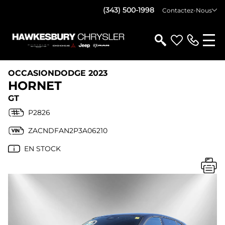
(343) 500-1998
Contactez-Nous
OCCASION
DODGE 2023
HORNET
GT
P2826
ZACNDFAN2P3A06210
EN STOCK