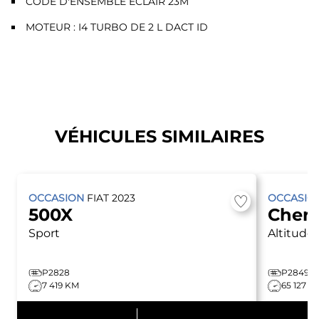
CODE D'ENSEMBLE ÉCLAIR 23M
MOTEUR : I4 TURBO DE 2 L DACT ID
VÉHICULES SIMILAIRES
OCCASION
FIAT
2023
OCCASIO
500X
Cher
Sport
Altitude
P2828
P2849
7 419 KM
65 127 K