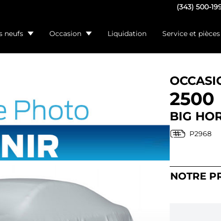
(343) 500-19
s neufs
Occasion
Liquidation
Service et pièces
OCCASI
2500
BIG HO
P2968
NOTRE P