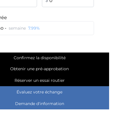
$
rée
o -
semaine
7.99%
Confirmez la disponibilité
Obtenir une pré-approbation
Réserver un essai routier
Évaluez votre échange
Demande d'information