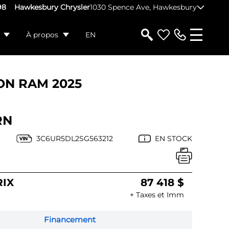
98
Hawkesbury Chrysler
1030 Spence Ave, Hawkesbury
À propos
EN
ON
RAM 2025
RN
3C6UR5DL2SG563212
EN STOCK
RIX
87 418 $
+ Taxes et Imm
Financement